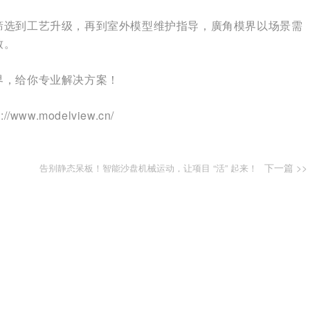
筛选到工艺升级，再到室外模型维护指导，廣角模界以场景需
致。
界，给你专业解决方案！
w.modelview.cn/
下一篇 >>
告别静态呆板！智能沙盘机械运动，让项目 “活” 起来！