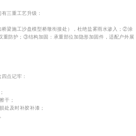
们有三重工艺升级：
如桥梁施工沙盘模型桥墩衔接处），杜绝盐雾雨水渗入；②涂
涂，双重防护；③结构加固：承重部位加隐形加固件，适配户外展
这四点记牢：
；
时擦干；
破损处及时补胶补漆；
。