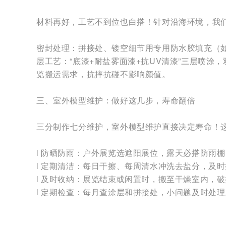
材料再好，工艺不到位也白搭！针对沿海环境，我
密封处理：拼接处、镂空细节用专用防水胶填充（
层工艺：“底漆+耐盐雾面漆+抗UV清漆”三层喷
览搬运需求，抗摔抗碰不影响颜值。
三、室外模型维护：做好这几步，寿命翻倍
三分制作七分维护，室外模型维护直接决定寿命！
l 防晒防雨：户外展览选遮阳展位，露天必搭防雨棚
l 定期清洁：每日干擦、每周清水冲洗去盐分，及
l 及时收纳：展览结束或闲置时，搬至干燥室内，
l 定期检查：每月查涂层和拼接处，小问题及时处理