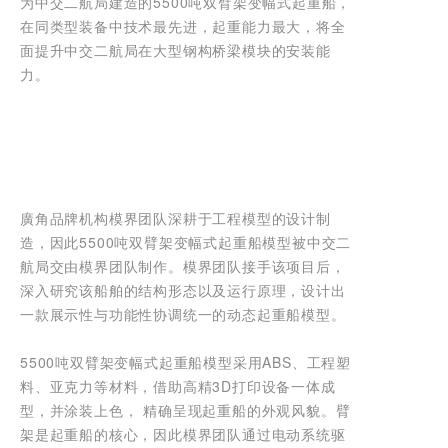
为中交二航局建造的5500吨双臂架变幅式起重船，
在同类型装备中技术最先进，起重能力最大，将全
面提升中交二航局在大型钢构桥梁模块的安装能
力。
廣角品牌机构模界团队深耕于工程模型的设计制
造，因此5500吨双臂架变幅式起重船模型被中交二
航局交由模界团队制作。模界团队接手该项目后，
深入研究该船舶的结构形态以及运行原理，设计出
一款展示性与功能性协调统一的动态起重船模型。
5500吨双臂架变幅式起重船模型采用ABS、工程塑
料、亚克力等材料，借助高精3D打印设备一体成
型，并涂装上色， 精确呈现起重船的外观风貌。臂
架是起重船的核心，因此模界团队通过电动系统驱