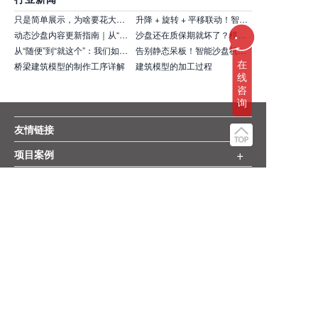
只是简单展示，为啥要花大价钱选互动沙盘？实体沙盘难道不够用？
升降 + 旋转 + 平移联动！智能沙盘展示效果直接惊艳全场！
...
动态沙盘内容更新指南｜从“一次性” 到 “可持续”的进阶之路
沙盘还在质保期就坏了？模型公司到底能提供哪些免费服务？
从“随便”到“就这个”：我们如何用选项撬动客户的真实想法
告别静态呆板！智能沙盘机械运动，让项目 “活” 起来！
在
桥梁建筑模型的制作工序详解
建筑模型的加工过程
线
咨
询
+
友情链接
+
项目案例
+
更多服务
+
关注我们
+
版权声明
网站地图
+
商务合作
MODELVIEW模界，是创立二十七年的廣角品牌机构旗下的