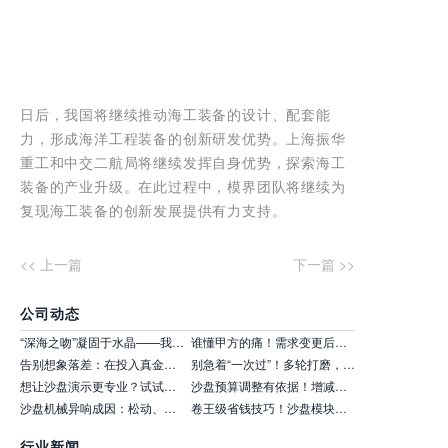
日后，我国将继续推动海工装备的设计、配套能
力，形成海洋工程装备的创新研发优势。上海振华
重工和中交二航局将继续发挥自身优势，探索海工
装备的产业升级。在此过程中，模界团队将继续为
复现海工装备的创新发展提供有力支持。
<< 上一篇
下一篇 >>
公司动态
“深海之吻”凝固于水晶——我们把深中通道最难的一刻，做成了永恒
谁懂甲方的痛！需求变更后制作方漫天加价，成本分摊没说清吃大亏！
告别想象落差：在投入真金白银前，先看看它的样子
别急着“一次过”！多轮打磨，是把好方案熬成“王炸”的唯一捷径
想让沙盘演示更专业？试试升降动态的建筑分层与地质剖面展示
沙盘预算调整有依据！增减功能对应的费用，明细清晰可查
沙盘机械异响成因：松动、磨损、缺油，针对性处理不盲目维修
卷王级省钱技巧！沙盘模块化设计，按需组合不浪费，预算不够也能保效果！
行业新闻