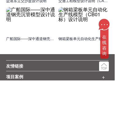
盐港东立交沙盘设计说明
交通工程模型设计说明（CA02标）
...
在
广船国际——深中通道钢壳沉管模型设计说明
钢箱梁板单元自动化生产线模型（CB01标）设计说明
线
咨
询
+
友情链接
+
项目案例
+
更多服务
+
关注我们
+
版权声明
网站地图
+
商务合作