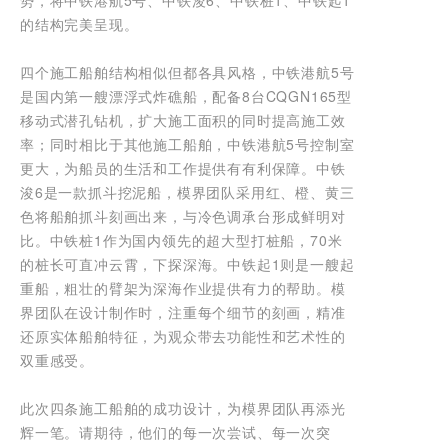
势，将中铁港航5号、中铁浚6、中铁桩1、中铁起1
的结构完美呈现。
四个施工船舶结构相似但都各具风格，中铁港航5号
是国内第一艘漂浮式炸礁船，配备8台CQGN165型
移动式潜孔钻机，扩大施工面积的同时提高施工效
率；同时相比于其他施工船舶，中铁港航5号控制室
更大，为船员的生活和工作提供有有利保障。中铁
浚6是一款抓斗挖泥船，模界团队采用红、橙、黄三
色将船舶抓斗刻画出来，与冷色调承台形成鲜明对
比。中铁桩1作为国内领先的超大型打桩船，70米
的桩长可直冲云霄，下探深海。中铁起1则是一艘起
重船，粗壮的臂架为深海作业提供有力的帮助。模
界团队在设计制作时，注重每个细节的刻画，精准
还原实体船舶特征，为观众带去功能性和艺术性的
双重感受。
此次四条施工船舶的成功设计，为模界团队再添光
辉一笔。请期待，他们的每一次尝试、每一次突