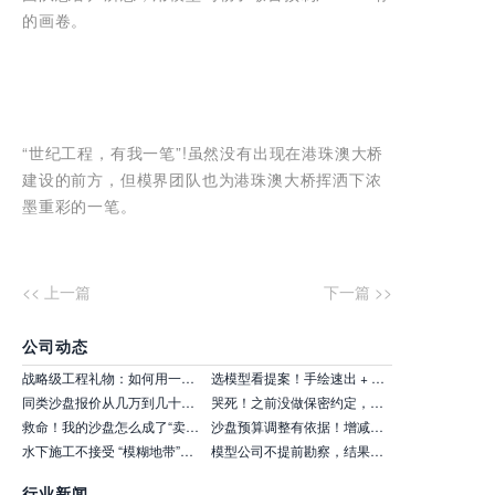
的画卷。
“世纪工程，有我一笔”!虽然没有出现在港珠澳大桥
建设的前方，但模界团队也为港珠澳大桥挥洒下浓
墨重彩的一笔。
<< 上一篇
下一篇 >>
公司动态
战略级工程礼物：如何用一座沙盘，讲清最复杂的施工逻辑
选模型看提案！手绘速出 + 拼贴具象 + 多案引导
同类沙盘报价从几万到几十万？市场价格区间到底有没有谱
哭死！之前没做保密约定，项目资料被制作方泄露，竞品抢先布局！
救命！我的沙盘怎么成了“卖家秀 vs 买家秀”大型翻车现场？
沙盘预算调整有依据！增减功能对应的费用，明细清晰可查
水下施工不接受 “模糊地带”！沙盘把每道工序拆解得明明白白
模型公司不提前勘察，结果模型搬不进展厅
行业新闻