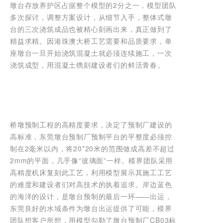
墩台存放养护区占据整个模型的2分之一，模型团队
多次探讨，调整方案设计，从细节入手，整体式墩
台的三次浇筑成品也被精心刻画出来，真正做到了
精益求精。因港珠澳大桥工艺需要和品质要求，单
座墩台一旦开始浇筑混凝土就必须连续施工，一次
浇筑成型，用混凝土镌刻建设者们的鲜活青春。
桥墩预制工程的高精度要求，决定了预制厂建设的
高标准，东莞墩台预制厂预制平台的平整度必须控
制在2毫米以内，将20*20米的范围做成高差不超过
2mm的平面，几乎像“玻璃面”一样。模界团队采用
高精度机床复刻此工艺，利用模型展示其施工工艺
的难度和建设者们对高技术的执着追求。岸边蓝色
的海洋的设计，是墩台预制的最后一环——出运，
东莞良好的水域条件为墩台出运提供了可能，模界
团队想客户所想，用模型勾勒了墩台预制厂CB03标