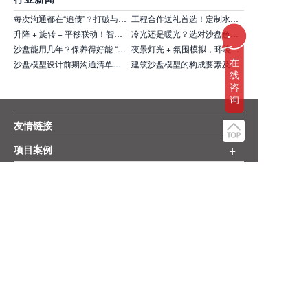
每次沟通都在“追债”？打破与异地供应商的时差沟通困局
工程合作送礼首选！定制水晶礼品，精准传递规划理念与实力！
...
升降 + 旋转 + 平移联动！智能沙盘展示效果直接惊艳全场！
冷光还是暖光？选对沙盘色温，精准戳中甲方审美！
沙盘能用几年？保养得好能 “长寿”！交付时先问保养秘籍
夜景灯光 + 氛围模拟，环境沙盘让招商 / 卖房更有吸引力，转化效率飙升！
在
沙盘模型设计前期沟通清单，这样准备效率翻倍、效果超预期！
建筑沙盘模型的构成要素及组成部分详述
线
咨
询
+
友情链接
+
项目案例
+
更多服务
+
关注我们
+
版权声明
网站地图
+
商务合作
MODELVIEW模界，是创立二十七年的廣角品牌机构旗下的